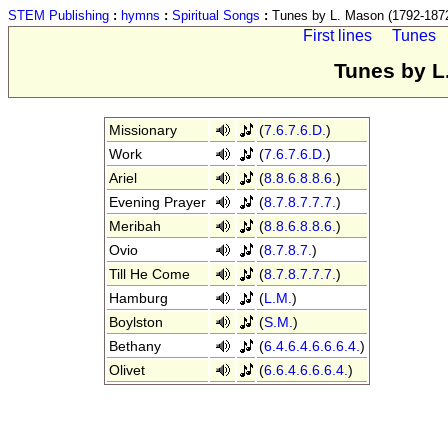
STEM Publishing
:
hymns
:
Spiritual Songs
:
Tunes by L. Mason (1792-187
First lines
Tunes
Tunes by L
Missionary
(
7.6.7.6.D.
)
Work
(
7.6.7.6.D.
)
Ariel
(
8.8.6.8.8.6.
)
Evening Prayer
(
8.7.8.7.7.7.
)
Meribah
(
8.8.6.8.8.6.
)
Ovio
(
8.7.8.7.
)
Till He Come
(
8.7.8.7.7.7.
)
Hamburg
(
L.M.
)
Boylston
(
S.M.
)
Bethany
(
6.4.6.4.6.6.6.4.
)
Olivet
(
6.6.4.6.6.6.4.
)